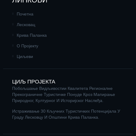
Почетна
Лесковац
Крива Паланка
О Пројекту
Циљеви
ЦИЉ ПРОЈЕКТА
Побољшање Видљивостии Квалитета Регионалне
Прекограничне Туристичке Понуде Кроз Мапирање
Природног, Културног И Историјског Наслеђа.
Истраживање 30 Кључних Туристичких Потенцијала У
Граду Лесковцу И Општини Крива Паланка.