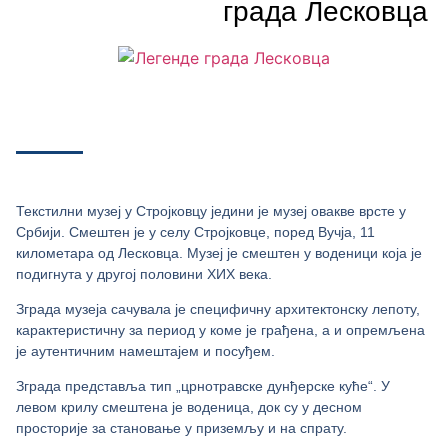
града Лесковца
Текстилни музеј у Стројковцу једини је музеј овакве врсте у
Србији. Смештен је у селу Стројковце, поред Вучја, 11
километара од Лесковца. Музеј је смештен у воденици која је
подигнута у другој половини XИX века.
Зграда музеја сачувала је специфичну архитектонску лепоту,
карактеристичну за период у коме је грађена, а и опремљена
је аутентичним намештајем и посуђем.
Зграда представља тип „црнотравске дунђерске куће“. У
левом крилу смештена је воденица, док су у десном
просторије за становање у приземљу и на спрату.