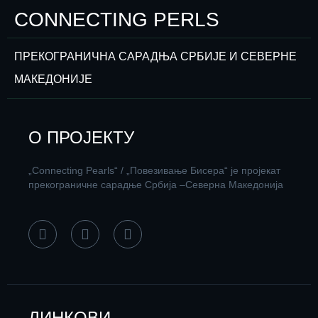
CONNECTING PERLS
ПРЕКОГРАНИЧНА САРАДЊА СРБИЈЕ И СЕВЕРНЕ
МАКЕДОНИЈЕ
О ПРОЈЕКТУ
„Connecting Pearls“ / „Повезивање Бисера“ је пројекат
прекограничне сарадње Србија –Северна Македонија
ЛИНКОВИ