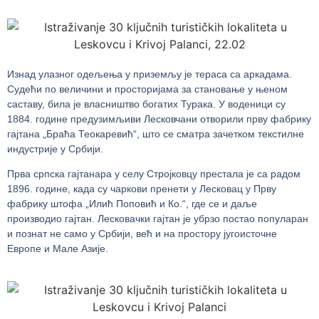
Изнад улазног одељења у приземљу је тераса са аркадама.
Судећи по величини и просторијама за становање у њеном
саставу, била је власништво богатих Турака. У воденици су
1884. године предузимљиви Лесковчани отворили прву фабрику
гајтана „Браћа Теокаревић“, што се сматра зачетком текстилне
индустрије у Србији.
Прва српска гајтанара у селу Стројковцу престала је са радом
1896. године, када су чаркови пренети у Лесковац у Прву
фабрику штофа „Илић Поповић и Ко.“, где се и даље
производио гајтан. Лесковачки гајтан је убрзо постао популаран
и познат не само у Србији, већ и на простору југоисточне
Европе и Мале Азије.