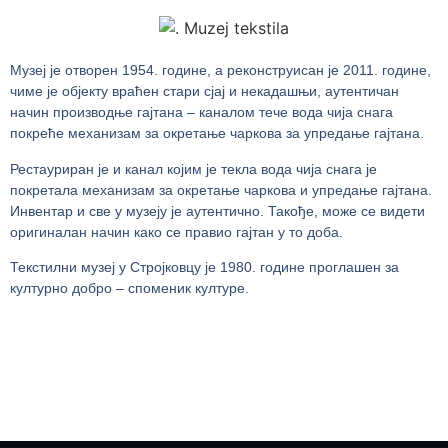
Музеј је отворен 1954. године, а реконструисан је 2011. године,
чиме је објекту враћен стари сјај и некадашњи, аутентичан
начин производње гајтана – каналом тече вода чија снага
покреће механизам за окретање чаркова за упредање гајтана.
Рестауриран је и канал којим је текла вода чија снага је
покретала механизам за окретање чаркова и упредање гајтана.
Инвентар и све у музеју је аутентично. Такође, може се видети
оригиналан начин како се правио гајтан у то доба.
Текстилни музеј у Стројковцу је 1980. године проглашен за
културно добро – споменик културе.