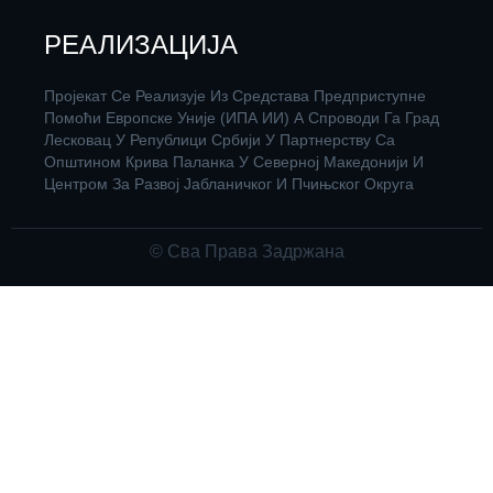
РЕАЛИЗАЦИЈА
Пројекат Се Реализује Из Средстава Предприступне
Помоћи Европске Уније (ИПА ИИ) А Спроводи Га Град
Лесковац У Републици Србији У Партнерству Са
Општином Крива Паланка У Северној Македонији И
Центром За Развој Јабланичког И Пчињског Округа
© Сва Права Задржана