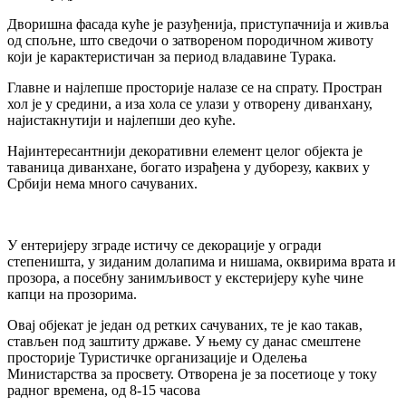
Дворишна фасада куће је разуђенија, приступачнија и живља
од спољне, што сведочи о затвореном породичном животу
који је карактеристичан за период владавине Турака.
Главне и најлепше просторије налазе се на спрату. Простран
хол је у средини, а иза хола се улази у отворену диванхану,
најистакнутији и најлепши део куће.
Најинтересантнији декоративни елемент целог објекта је
таваница диванхане, богато израђена у дуборезу, каквих у
Србији нема много сачуваних.
У ентеријеру зграде истичу се декорације у огради
степеништа, у зиданим долапима и нишама, оквирима врата и
прозора, а посебну занимљивост у екстеријеру куће чине
капци на прозорима.
Овај објекат је један од ретких сачуваних, те је као такав,
стављен под заштиту државе. У њему су данас смештене
просторије Туристичке организације и Оделења
Министарства за просвету. Отворена је за посетиоце у току
радног времена, од 8-15 часова