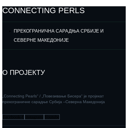
CONNECTING PERLS
ПРЕКОГРАНИЧНА САРАДЊА СРБИЈЕ И
СЕВЕРНЕ МАКЕДОНИЈЕ
О ПРОЈЕКТУ
„Connecting Pearls“ / „Повезивање Бисера“ је пројекат
прекограничне сарадње Србија –Северна Македонија
Facebook-f
Instagram
Youtube