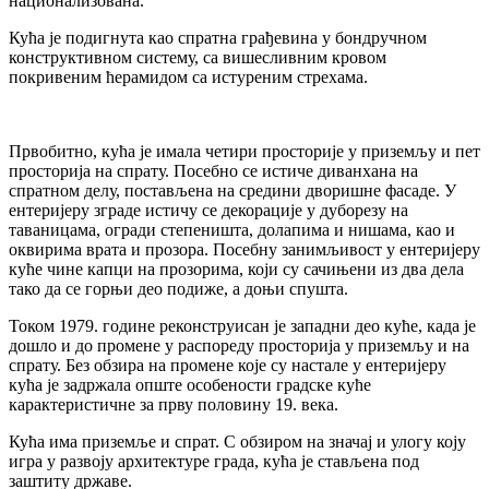
национализована.
Кућа је подигнута као спратна грађевина у бондручном
конструктивном систему, са вишесливним кровом
покривеним ћерамидом са истуреним стрехама.
Првобитно, кућа је имала четири просторије у приземљу и пет
просторија на спрату. Посебно се истиче диванхана на
спратном делу, постављена на средини дворишне фасаде. У
ентеријеру зграде истичу се декорације у дуборезу на
таваницама, огради степеништа, долапима и нишама, као и
оквирима врата и прозора. Посебну занимљивост у ентеријеру
куће чине капци на прозорима, који су сачињени из два дела
тако да се горњи део подиже, а доњи спушта.
Током 1979. године реконструисан је западни део куће, када је
дошло и до промене у распореду просторија у приземљу и на
спрату. Без обзира на промене које су настале у ентеријеру
кућа је задржала опште особености градске куће
карактеристичне за прву половину 19. века.
Кућа има приземље и спрат. С обзиром на значај и улогу коју
игра у развоју архитектуре града, кућа је стављена под
заштиту државе.