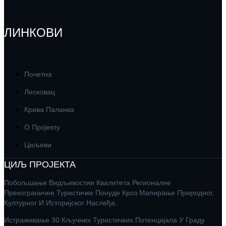
ЛИНКОВИ
Почетна
Лесковац
Крива Паланка
О Пројекту
Циљеви
ЦИЉ ПРОЈЕКТА
Побољшање Видљивостии Квалитета Регионалне
Прекограничне Туристичке Понуде Кроз Мапирање Природног,
Културног И Историјског Наслеђа.
Истраживање 30 Кључних Туристичких Потенцијала У Граду