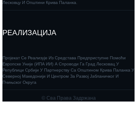
Лесковцу И Општини Крива Паланка.
РЕАЛИЗАЦИЈА
Пројекат Се Реализује Из Средстава Предприступне Помоћи
Европске Уније (ИПА ИИ) А Спроводи Га Град Лесковац У
Републици Србији У Партнерству Са Општином Крива Паланка У
Северној Македонији И Центром За Развој Јабланичког И
Пчињског Округа
© Сва Права Задржана