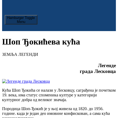
Hamburger Toggle
Menu
Шоп Ђокићева кућа
ЗЕМЉА ЛЕГЕНДИ
Легенде
града Лесковца
Кућа Шоп Ђокића се налази у Лесковцу, саграђена је почетком
19. века, има статус споменика културе у категорији
културног добра од великог значаја.
Породица Шоп-Ђокић је у њој живела од 1820. до 1956.
године. када је један део имовине конфискован, а сама кућа