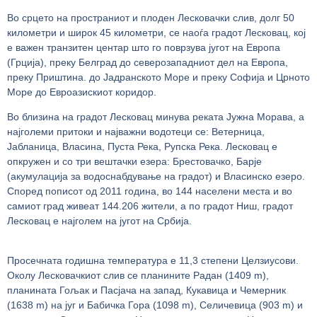
Во срцето на пространиот и плоден Лесковачки слив, долг 50
километри и широк 45 километри, се наоѓа градот Лесковац, кој
е важен транзитен центар што го поврзува југот на Европа
(Грција), преку Белград до северозападниот дел на Европа,
преку Приштина. до Јадранското Море и преку Софија и Црното
Море до Евроазискиот коридор.
Во близина на градот Лесковац минува реката Јужна Морава, а
најголеми притоки и најважни водотеци се: Ветерница,
Јабланица, Власина, Пуста Река, Рупска Река. Лесковац е
опкружен и со три вештачки езера: Брестовачко, Барје
(акумулација за водоснабдување на градот) и Власинско езеро.
Според пописот од 2011 година, во 144 населени места и во
самиот град живеат 144.206 жители, а по градот Ниш, градот
Лесковац е најголем на југот на Србија.
Просечната годишна температура е 11,3 степени Целзиусови.
Околу Лесковачкиот слив се планините Радан (1409 m),
планината Гољак и Пасјача на запад, Кукавица и Чемерник
(1638 m) на југ и Бабичка Гора (1098 m), Селичевица (903 m) и