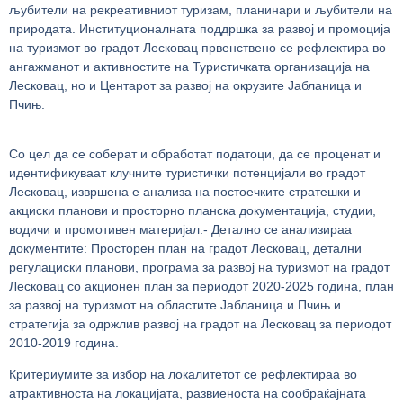
љубители на рекреативниот туризам, планинари и љубители на
природата. Институционалната поддршка за развој и промоција
на туризмот во градот Лесковац првенствено се рефлектира во
ангажманот и активностите на Туристичката организација на
Лесковац, но и Центарот за развој на окрузите Јабланица и
Пчињ.
Со цел да се соберат и обработат податоци, да се проценат и
идентификуваат клучните туристички потенцијали во градот
Лесковац, извршена е анализа на постоечките стратешки и
акциски планови и просторно планска документација, студии,
водичи и промотивен материјал.- Детално се анализираа
документите: Просторен план на градот Лесковац, детални
регулациски планови, програма за развој на туризмот на градот
Лесковац со акционен план за периодот 2020-2025 година, план
за развој на туризмот на областите Јабланица и Пчињ и
стратегија за одржлив развој на градот на Лесковац за периодот
2010-2019 година.
Критериумите за избор на локалитетот се рефлектираа во
атрактивноста на локацијата, развиеноста на сообраќајната