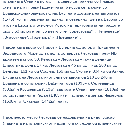
планината Сува на исток. . На север се граничи со Нишкиот
слив, а на југ преку Грделичката Клисура се граничи со
Врањско-Бујановачкиот слив. Вкупната должина на автопатот
(Е-75), кој ги поврзува западниот и северниот дел на Европа со
југот на Европа и Блискиот Исток, на територијата на градот е
околу 50 километри, со пет клучки („Брестовац“, „ Печењевце“,
„Власотинце“, „Грделица“ и „Предејане“).
Најкратката врска со Пирот и Бугарија од исток и Приштина и
Јадранското Море од запад ја остварува Лесковац преку ИБ
државен пат бр. 39, Ќеновац – Лесковац – јамна делница
Власотина, долга 17 км. Лесковац е 45 км од Ниш, 280 км од
Белград, 161 км од Софија, 166 км од Скопје и 804 км од Атина.
Висината на Лесковачкиот слив се движи од 210 до 240 m.
Врамена е со планини: Бабичка гора (1095м), Селичевица
(903м) и Крушевица (913м), зад која е Сува планина (1810м), на
исток; планините Радан (1409м) и Пасјача, на запад; Чемерник
(1638м) и Кукавица (1442м), на југ.
Населеното место Лесковац се надоврзува на ридот Хисар
(падината на планинскиот масив Гољак), една од планинските