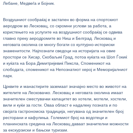
Лебане, Медвеѓа и Бојник.
Воздушниот сообраќај е застапен во форма на спортскиот
аеродром во Лесковац, со скромни услови за работа, а
користењето на услугите на воздушниот сообраќај се одвива
главно преку аеродромите во Ниш и Белград. Лесковац и
неговата околина се многу богати со културно-историски
знаменитости. Најпознати сведоци на историјата на овие
простори се Хисар, Скобаљиќ Град, потоа куќата на Шоп Ѓокиќ
и куќата на Бора Димитријевиќ Пиксла, Споменикот на
слободата, споменикот на Непознатиот херој и Меморијалниот
парк.
Црквите и манастирите заземаат значајно место во животот на
жителите на Лесковачко. Лесковац и неговата околина имаат
значителен сместувачки капацитет во хотели, мотели, хостели,
вили и куќи за гости. Оваа област е надалеку позната и по
својата гастрономска традиција, негувана од значителен број
ресторани и кафулиња. Големиот број на водотеци и
планинската средина на Лесковац даваат значителни можности
за екскурзиски и бањски туризам.