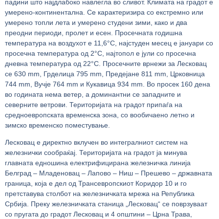
падини што најдлабоко навлегла во сливот. Климата на градот е
умерено-континентална. Се карактеризира со екстремно или
умерено топли лета и умерено студени зими, како и два
преодни периоди, пролет и есен. Просечната годишна
температура на воздухот е 11,6°C, најстуден месец е јануари со
просечна температура од 2°C, најтопол е јули со просечна
дневна температура од 22°C. Просечните врнежи за Лесковац
се 630 mm, Грделица 795 mm, Предејане 811 mm, Црковница
744 mm, Вучје 764 mm и Кукавица 934 mm. Во просек 160 дена
во годината нема ветер, а доминантни се западните и
северните ветрови. Територијата на градот припаѓа на
средноевропската временска зона, со вообичаено летно и
зимско временско поместување.
Лесковац е директно вклучен во интегралниот систем на
железнички сообраќај. Територијата на градот ја минува
главната едношина електрифицирана железничка линија
Белград – Младеновац – Лапово – Ниш – Прешево – државната
граница, која е дел од Трансевропскиот Коридор 10 и го
претставува столбот на железничката мрежа на Република
Србија. Преку железничката станица „Лесковац“ се поврзуваат
со пругата до градот Лесковац и 4 општини – Црна Трава,