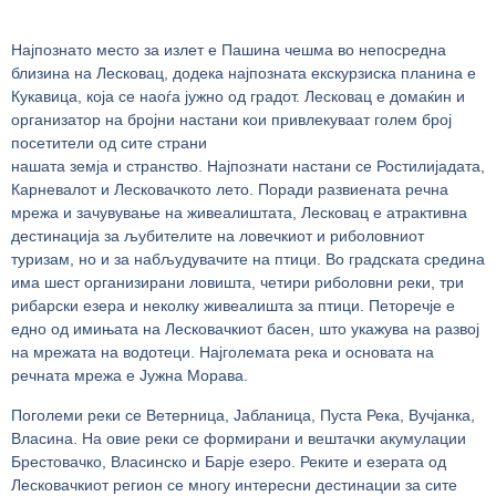
Најпознато место за излет е Пашина чешма во непосредна
близина на Лесковац, додека најпозната екскурзиска планина е
Кукавица, која се наоѓа јужно од градот. Лесковац е домаќин и
организатор на бројни настани кои привлекуваат голем број
посетители од сите страни
нашата земја и странство. Најпознати настани се Ростилијадата,
Карневалот и Лесковачкото лето. Поради развиената речна
мрежа и зачувување на живеалиштата, Лесковац е атрактивна
дестинација за љубителите на ловечкиот и риболовниот
туризам, но и за набљудувачите на птици. Во градската средина
има шест организирани ловишта, четири риболовни реки, три
рибарски езера и неколку живеалишта за птици. Петоречје е
едно од имињата на Лесковачкиот басен, што укажува на развој
на мрежата на водотеци. Најголемата река и основата на
речната мрежа е Јужна Морава.
Поголеми реки се Ветерница, Јабланица, Пуста Река, Вучјанка,
Власина. На овие реки се формирани и вештачки акумулации
Брестовачко, Власинско и Барје езеро. Реките и езерата од
Лесковачкиот регион се многу интересни дестинации за сите