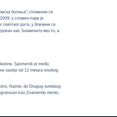
умска богиња“; споменик се
2009, у спомен-парк је
 светског рата, у близини се
трован као Знаменито место, а
 okoline. Spomenik je među
e sastoji od 12 metara visokog
olini. Naime, do Drugog svetskog
 registrovan kao Znamenito mesto,