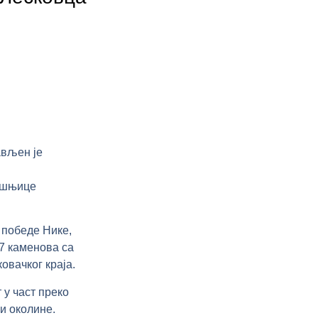
ављен је
дишњице
 победе Нике,
17 каменова са
овачког краја.
 у част преко
и околине.