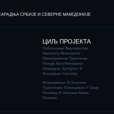
САРАДЊА СРБИЈЕ И СЕВЕРНЕ МАКЕДОНИЈЕ
ЦИЉ ПРОЈЕКТА
Побољшање Видљивостии
Квалитета Регионалне
Прекограничне Туристичке
Понуде Кроз Мапирање
Природног, Културног И
Историјског Наслеђа.
Истраживање 30 Кључних
Туристичких Потенцијала У Граду
Лесковцу И Општини Крива
Паланка.