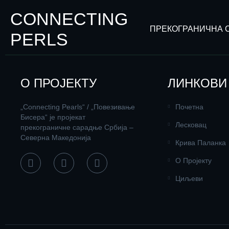
CONNECTING
ПРЕКОГРАНИЧНА 
PERLS
О ПРОЈЕКТУ
ЛИНКОВИ
„Connecting Pearls“ / „Повезивање
Почетна
Бисера“ је пројекат
Лесковац
прекограничне сарадње Србија –
Северна Македонија
Крива Паланка
О Пројекту
Циљеви