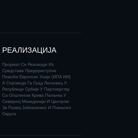
РЕАЛИЗАЦИЈА
Пројекат Се Реализује Из
Средстава Предприступне
Помоћи Европске Уније (ИПА ИИ)
А Спроводи Га Град Лесковац У
Републици Србији У Партнерству
Са Општином Крива Паланка У
Северној Македонији И Центром
За Развој Јабланичког И Пчињског
Округа