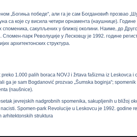
ом „Богиња победе“, али га је сам Богдановић прозвао „Ш
руна са које су висила четири орнамента (наушнице). Године 
 споменика, сакупљених у ближој околини. Наиме, до Другог
. Спомен-парк Револуције у Лесковцу је 1992. године регис
ијих архитектонских структура.
t preko 1.000 palih boraca NOVJ i žrtava fašizma iz Leskovca i
ali ga je sam Bogdanović prozvao „Šumska boginja“; spomenik s
menta (naušnice).
setak jevrejskih nadgrobnih spomenika, sakupljenih u bližoj ok
štili nacisti. Spomen-park Revolucije u Leskovcu je 1992. godine
 arhitektonskih struktura