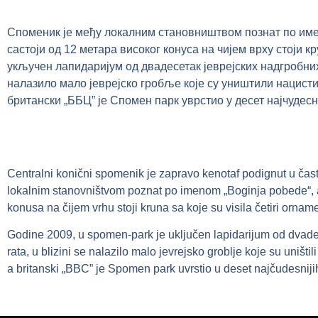
Споменик је међу локалним становништвом познат по имен
састоји од 12 метара високог конуса на чијем врху стоји к
укључен лапидаријум од двадесетак јеврејских надгробних
налазило мало јеврејско гробље које су уништили нацисти
британски „ББЦ” је Спомен парк уврстио у десет најчудесн
Centralni konični spomenik je zapravo kenotaf podignut u čas
lokalnim stanovništvom poznat po imenom „Boginja pobede“, 
konusa na čijem vrhu stoji kruna sa koje su visila četiri orna
Godine 2009, u spomen-park je uključen lapidarijum od dvade
rata, u blizini se nalazilo malo jevrejsko groblje koje su uni
a britanski „BBC” je Spomen park uvrstio u deset najčudesnijih