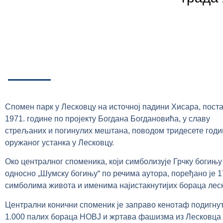
Спомен парк у Лесковцу на источној падини Хисара, пост
1971. године по пројекту Богдана Богдановића, у славу
стрељаних и погинулих мештана, поводом тридесете го
оружаног устанка у Лесковцу.
Око централног споменика, који симболизује Грчку богињу
односно „Шумску богињу“ по речима аутора, поређано је 
симболима живота и именима најистакнутијих бораца леск
Централни конични споменик је заправо кенотаф подигнут
1.000 палих бораца НОВЈ и жртава фашизма из Лесковца 