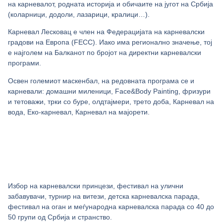
на карневалот, родната историја и обичаите на југот на Србија
(коларници, додоли, лазарици, кралици…).
Карневал Лесковац е член на Федерацијата на карневалски
градови на Европа (FECC). Иако има регионално значење, тој
е најголем на Балканот по бројот на директни карневалски
програми.
Освен големиот маскенбал, на редовната програма се и
карневали: домашни миленици, Face&Body Painting, фризури
и тетоважи, трки со буре, олдтајмери, трето доба, Карневал на
вода, Еко-карневал, Карневал на мајорети.
Избор на карневалски принцези, фестивал на улични
забавувачи, турнир на витези, детска карневалска парада,
фестивал на оган и меѓународна карневалска парада со 40 до
50 групи од Србија и странство.