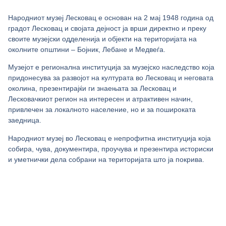
Народниот музеј Лесковац е основан на 2 мај 1948 година од
градот Лесковац и својата дејност ја врши директно и преку
своите музејски одделенија и објекти на територијата на
околните општини – Бојник, Лебане и Медвеѓа.
Музејот е регионална институција за музејско наследство која
придонесува за развојот на културата во Лесковац и неговата
околина, презентирајќи ги знаењата за Лесковац и
Лесковачкиот регион на интересен и атрактивен начин,
привлечен за локалното население, но и за пошироката
заедница.
Народниот музеј во Лесковац е непрофитна институција која
собира, чува, документира, проучува и презентира историски
и уметнички дела собрани на територијата што ја покрива.