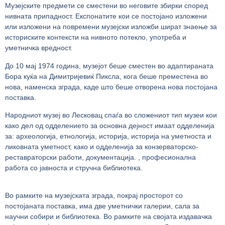
Музејските предмети се сместени во неговите збирки според
нивната припадност. Експонатите кои се постојано изложени
или изложени на повремени музејски изложби шират знаење за
историските контексти на нивното потекло, употреба и
уметничка вредност.
До 10 мај 1974 година, музејот беше сместен во адаптираната
Бора куќа на Димитријевиќ Пиксла, кога беше преместена во
нова, наменска зграда, каде што беше отворена нова постојана
поставка.
Народниот музеј во Лесковац спаѓа во сложениот тип музеи кои
како дел од одделението за основна дејност имаат одделенија
за: археологија, етнологија, историја, историја на уметноста и
ликовната уметност, како и одделенија за конзерваторско-
реставраторски работи, документација. , професионална
работа со јавноста и стручна библиотека.
Во рамките на музејската зграда, покрај просторот со
постојаната поставка, има две уметнички галерии, сала за
научни собири и библиотека. Во рамките на својата издавачка